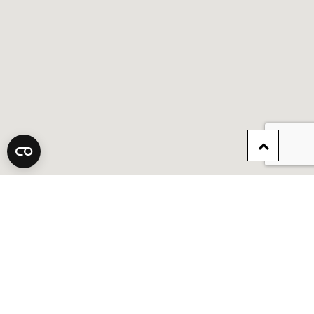
Scroll
naar
boven