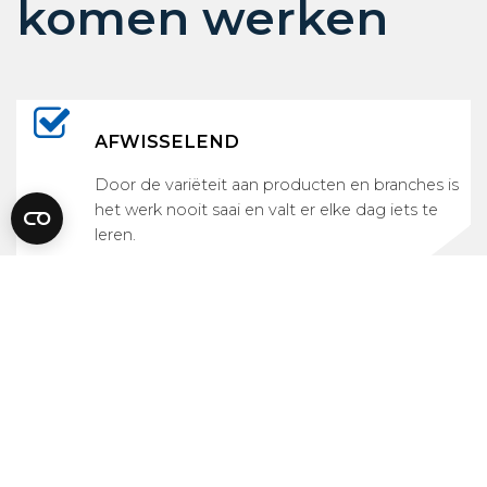
komen werken
AFWISSELEND
Door de variëteit aan producten en branches is
het werk nooit saai en valt er elke dag iets te
leren.
Scroll
UITDAGEND
naar
Technisch uitdagend en hoge
boven
verantwoordelijkheid voor een goed
eindresultaat.