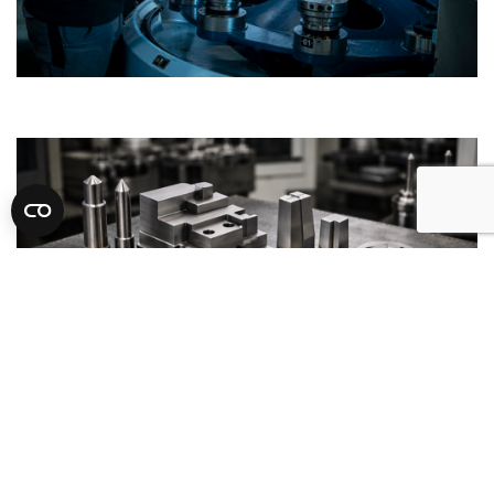
Scroll
naar
boven
Veelgevraagde materialen